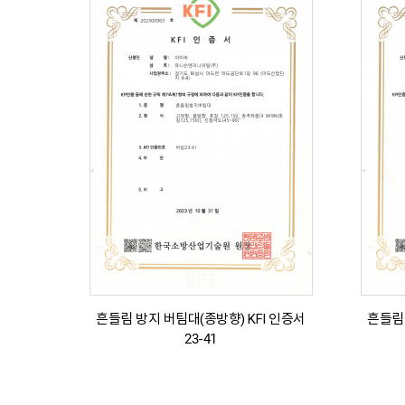
흔들림 방지 버팀대(종방향) KFI 인증서
흔들림 
23-41