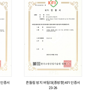
I 인증서
흔들림 방지 버팀대(종방향) KFI 인증서
23-26