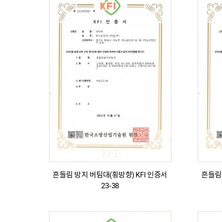
흔들림 방지 버팀대(횡방향) KFI 인증서
흔들림 
23-38