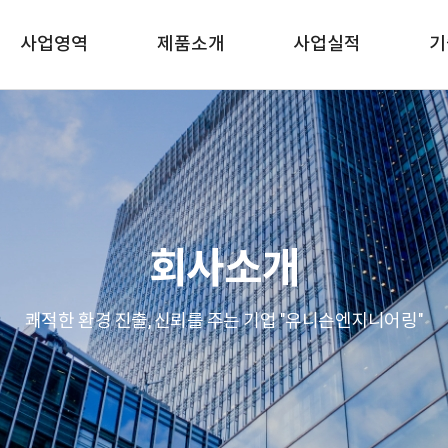
사업영역
제품소개
사업실적
기
천정시스템
회사소개
쾌적한 환경 진출, 신뢰를 주는 기업
"유니슨엔지니어링"