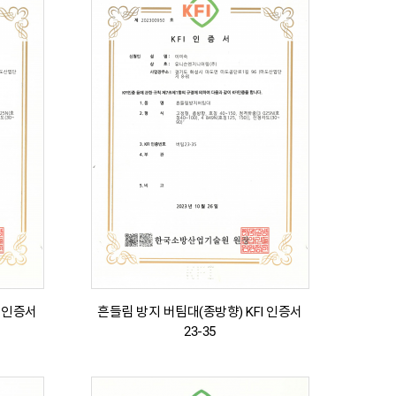
I 인증서
흔들림 방지 버팀대(종방향) KFI 인증서
23-35