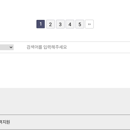
1
2
3
4
5
객지원